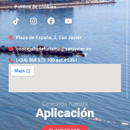
Política de cookies
Plaza de España, 3, San Javier
concejaliadeturismo@sanjavier.es
(+34) 968 573 700 ext.#5351
Descarga nuestra
Aplicación